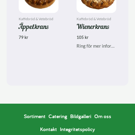
Kaffebröd & Vetebröd
Kaffebröd & Vetebröd
Äppelkrans
Wienerkrans
79
kr
105
kr
Ring för mer information, finns inte alltid i ordinarie sortiment.
Sortiment
Catering
Bildgalleri
Om oss
Kontakt
Integritetspolicy