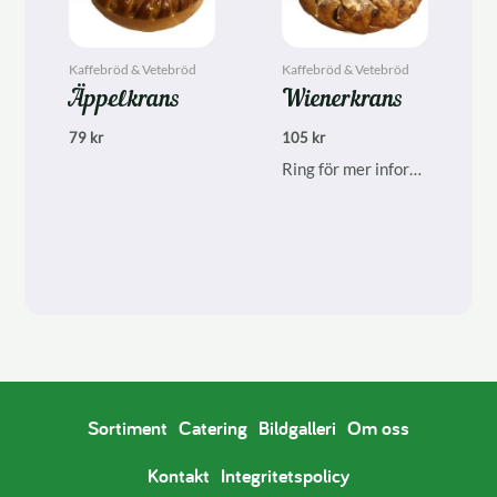
Kaffebröd & Vetebröd
Kaffebröd & Vetebröd
Äppelkrans
Wienerkrans
79
kr
105
kr
Ring för mer information, finns inte alltid i ordinarie sortiment.
Sortiment
Catering
Bildgalleri
Om oss
Kontakt
Integritetspolicy