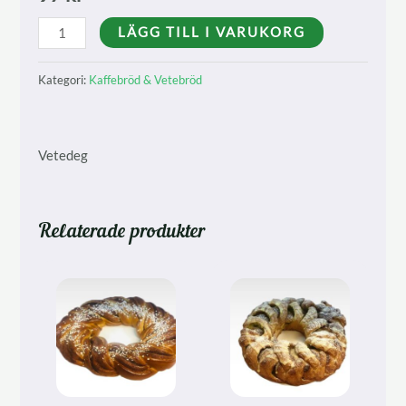
Populärkrans
LÄGG TILL I VARUKORG
med
eller
Kategori:
Kaffebröd & Vetebröd
utan
pärlsocker
mängd
Vetedeg
Relaterade produkter