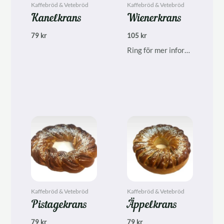
Kaffebröd & Vetebröd
Kaffebröd & Vetebröd
Kanelkrans
Wienerkrans
79
kr
105
kr
Ring för mer information, finns inte alltid i ordinarie sortiment.
Kaffebröd & Vetebröd
Kaffebröd & Vetebröd
Pistagekrans
Äppelkrans
79
kr
79
kr