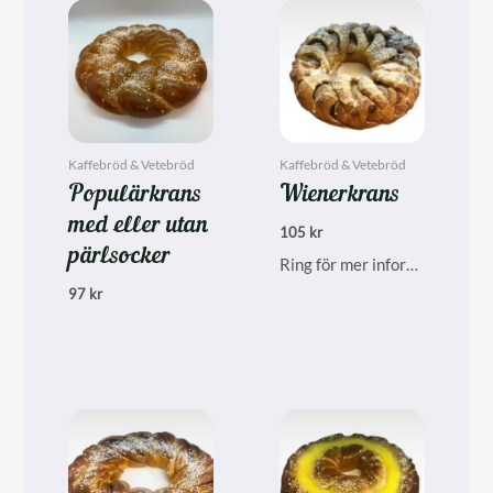
Kaffebröd & Vetebröd
Kaffebröd & Vetebröd
Populärkrans
Wienerkrans
med eller utan
105
kr
pärlsocker
Ring för mer information, finns inte alltid i ordinarie sortiment.
97
kr