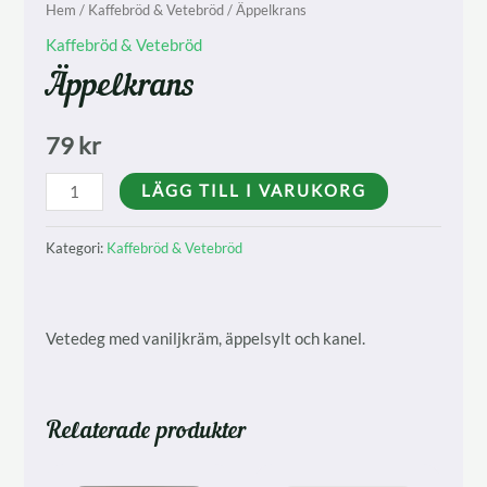
Hem
/
Kaffebröd & Vetebröd
/ Äppelkrans
Kaffebröd & Vetebröd
Äppelkrans
79
kr
Äppelkrans
LÄGG TILL I VARUKORG
mängd
Kategori:
Kaffebröd & Vetebröd
Vetedeg med vaniljkräm, äppelsylt och kanel.
Relaterade produkter