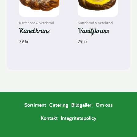
Kaffebröd & Vetebröd
Kaffebröd & Vetebröd
Kanelkrans
Vaniljkrans
79
kr
79
kr
Sortiment
Catering
Bildgalleri
Om oss
Kontakt
Integritetspolicy