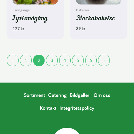
Landgångar
Bakelser
Lyxlandgång
Mockabakelse
127
kr
39
kr
←
1
2
3
4
5
6
→
Sortiment
Catering
Bildgalleri
Om oss
Kontakt
Integritetspolicy