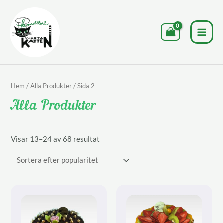
Hoppa
till
innehåll
MAI
MEN
Hem
/
Alla Produkter
/ Sida 2
Alla Produkter
Sortera
Visar 13–24 av 68 resultat
efter
popularitet