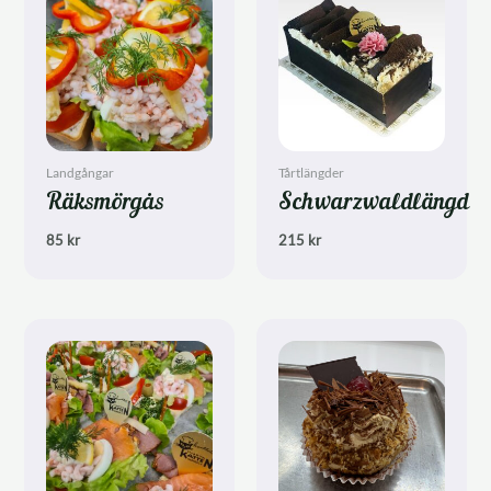
Landgångar
Tårtlängder
Räksmörgås
Schwarzwaldlängd
85
kr
215
kr