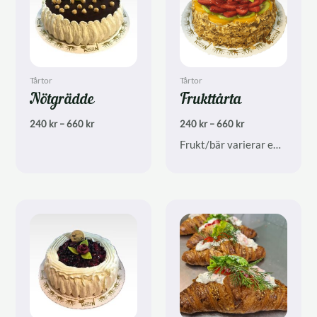
Tårtor
Tårtor
Nötgrädde
Frukttårta
Prisintervall:
Prisintervall:
240
kr
–
660
kr
240
kr
–
660
kr
240 kr
240 kr
Frukt/bär varierar efter säsong
till
till
660 kr
660 kr