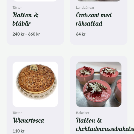
Tårtor
Landgångar
Hallon &
Croissant med
blåbär
räksallad
Prisintervall:
240
kr
–
660
kr
64
kr
240 kr
till
660 kr
Tårtor
Bakelser
Wienertosca
Hallon &
chokladmoussebakels
110
kr