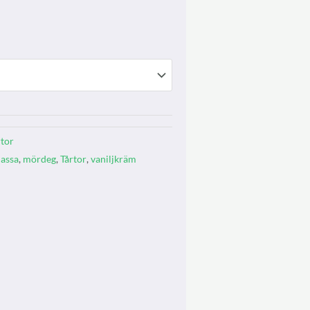
rtor
assa
,
mördeg
,
Tårtor
,
vaniljkräm