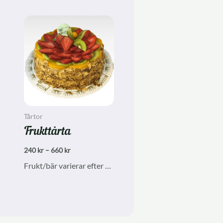
Tårtor
Frukttårta
Prisintervall:
240
kr
–
660
kr
240 kr
Frukt/bär varierar efter säsong
till
660 kr