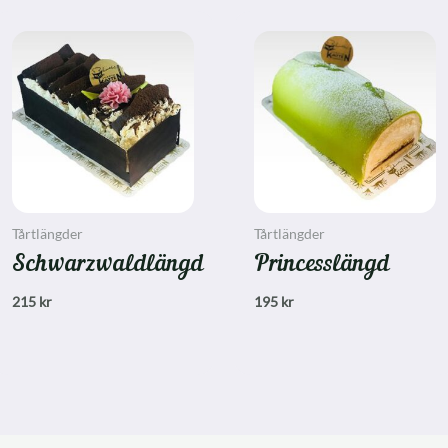
Tårtlängder
Tårtlängder
Schwarzwaldlängd
Princesslängd
215
kr
195
kr