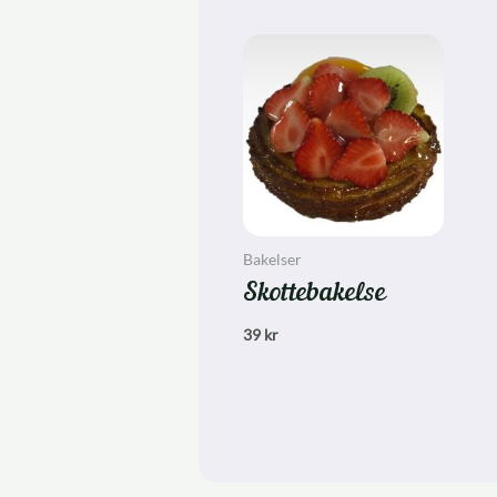
Bakelser
Skottebakelse
39
kr