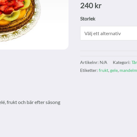
240
kr
Storlek
Artikelnr:
N/A
Kategori:
Tå
Etiketter:
frukt
,
gele
,
mandelm
é, frukt och bär efter säsong