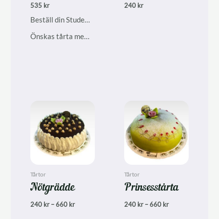
535
kr
240
kr
Beställ din Studenttårta & Skolavslutningstårta i god tid.
Önskas tårta med text kontakta oss på 0303-101 95.
Tårtor
Tårtor
Nötgrädde
Prinsesstårta
Prisintervall:
Prisintervall:
240
kr
–
660
kr
240
kr
–
660
kr
240 kr
240 kr