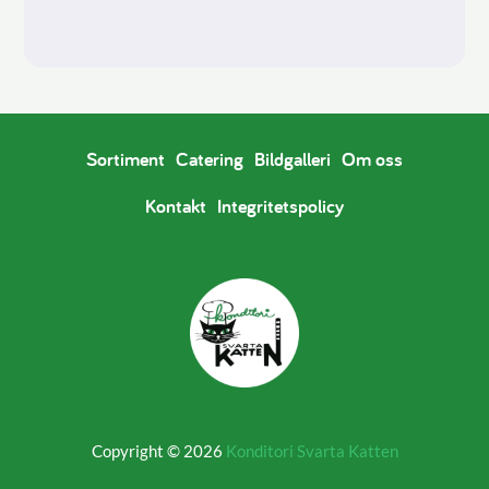
till
till
660 kr
660 kr
Sortiment
Catering
Bildgalleri
Om oss
Kontakt
Integritetspolicy
Copyright © 2026
Konditori Svarta Katten