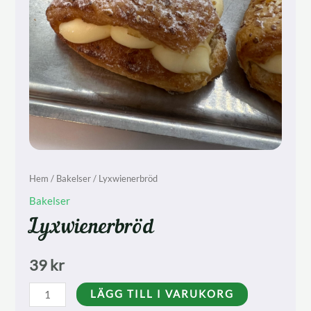
Hem
/
Bakelser
/ Lyxwienerbröd
Bakelser
Lyxwienerbröd
39
kr
Lyxwienerbröd
LÄGG TILL I VARUKORG
mängd