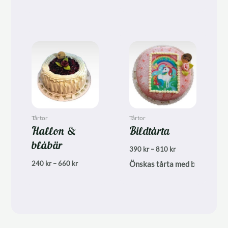
425 kr
425 kr
till
till
690 kr
690 kr
Tårtor
Tårtor
Hallon &
Bildtårta
blåbär
Prisintervall:
390
kr
–
810
kr
390 kr
Prisintervall:
240
kr
–
660
kr
Önskas tårta med bild/logga 
till
240 kr
810 kr
till
660 kr