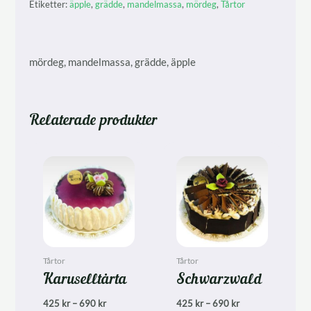
Etiketter:
äpple
,
grädde
,
mandelmassa
,
mördeg
,
Tårtor
mördeg, mandelmassa, grädde, äpple
Relaterade produkter
Tårtor
Tårtor
Karuselltårta
Schwarzwald
Prisintervall:
Prisintervall:
425
kr
–
690
kr
425
kr
–
690
kr