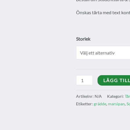
Önskas tårta med text kon
Storlek
Studentmössa
LÄGG TIL
mängd
Artikelnr:
N/A
Kategori:
Tå
Etiketter:
grädde
,
marsipan
,
S