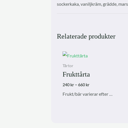
sockerkaka, vaniljkräm, grädde, mar
Relaterade produkter
Tårtor
Frukttårta
Prisintervall:
240
kr
–
660
kr
240 kr
Frukt/bär varierar efter säsong
till
660 kr