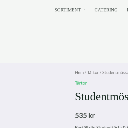
SORTIMENT
CATERING
Hem
/
Tårtor
/ Studentmöss
Tårtor
Studentmös
535
kr
Beställ din Studenttårta & S