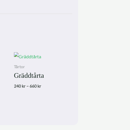
Tårtor
Gräddtårta
Prisintervall:
240
kr
–
660
kr
240 kr
till
660 kr