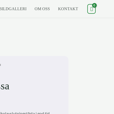
BILDGALLERI
OM OSS
KONTAKT
a
sa
kolavslutningstårta i god tid.