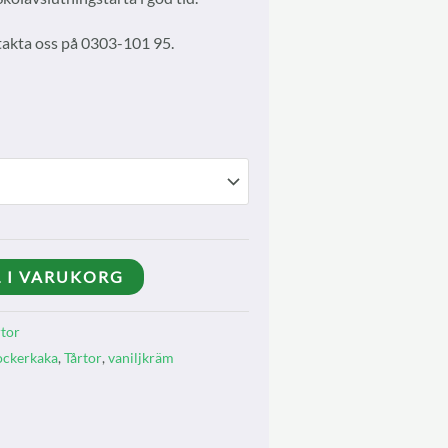
takta oss på 0303-101 95.
L I VARUKORG
rtor
ockerkaka
,
Tårtor
,
vaniljkräm