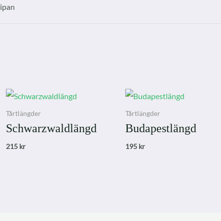
sipan
Tårtlängder
Tårtlängder
Schwarzwaldlängd
Budapestlängd
215
kr
195
kr