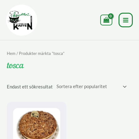
Hoppa
till
innehåll
MAI
MEN
Hem
/ Produkter märkta ”tosca”
tosca
Endast ett sökresultat