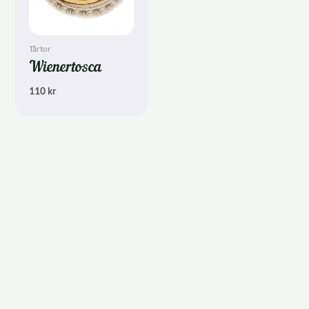
Tårtor
Wienertosca
110
kr