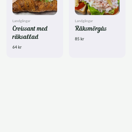
Landgångar
Landgångar
Croissant med
Räksmörgås
räksallad
85
kr
64
kr