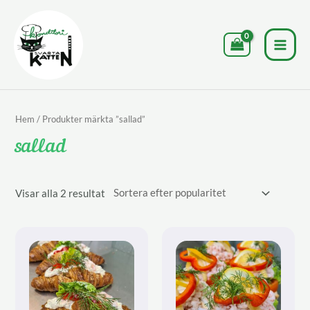
Hoppa
till
innehåll
MAI
MEN
Hem
/ Produkter märkta ”sallad”
sallad
Sortera
Visar alla 2 resultat
efter
popularitet