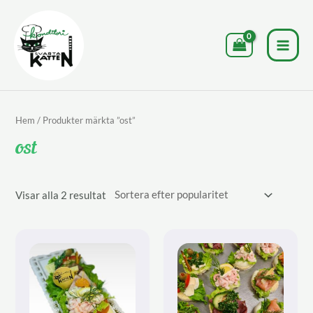
Hoppa
till
innehåll
MAI
MEN
Hem
/ Produkter märkta ”ost”
ost
Sortera
Visar alla 2 resultat
efter
popularitet